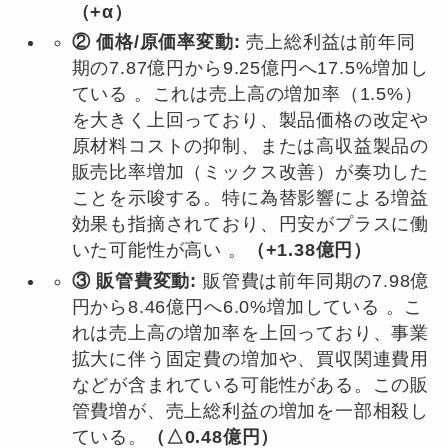
（+α）
② 価格/原価率変動:
売上総利益は前年同
期の7.87億円から9.25億円へ17.5%増加し
ている 。これは売上高の増加率（1.5%）
を大きく上回っており、製品価格の改定や
原材料コストの抑制、または高収益製品の
販売比率増加（ミックス改善）が奏功した
ことを示唆する。特に為替影響による増益
効果も指摘されており、円安がプラスに働
いた可能性が高い 。
（+1.38億円）
③ 販管費変動:
販管費は前年同期の7.98億
円から8.46億円へ6.0%増加している 。こ
れは売上高の増加率を上回っており、事業
拡大に伴う固定費の増加や、買収関連費用
などが含まれている可能性がある。この販
管費増が、売上総利益の増加を一部相殺し
ている。
（△0.48億円）