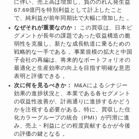
に伴い、売上高は増加し、負ののれん発生益
67.69億円を特別利益として計上したこと
で、純利益が前年同期比で大幅に増加した 。
なぜそれが重要なのか：
この買収は、日本ピ
グメントが長年の課題であった収益構造の脆
弱性を克服し、新たな成長軌道に乗るための
戦略的な一手である 。事業規模の拡大と中国
子会社の再編は、将来的なポートフォリオの
最適化と生産効率の向上を目指す明確な意思
表明と評価できる 。
次に何を見るべきか：
M&Aによるシナジー
効果の進捗状況と、本業である各セグメント
の収益性改善が、計画通りに進捗するかどう
かを注視する必要がある。特に、買収した住
化カラーグループの統合（PMI）が円滑に進
み、売上・利益にどの程度貢献するかが今後
の評価の鍵となる 。