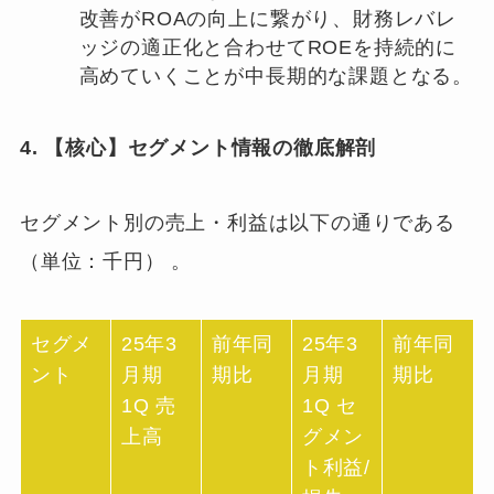
改善がROAの向上に繋がり、財務レバレ
ッジの適正化と合わせてROEを持続的に
高めていくことが中長期的な課題となる。
4. 【核心】セグメント情報の徹底解剖
セグメント別の売上・利益は以下の通りである
（単位：千円）
。
セグメ
25年3
前年同
25年3
前年同
ント
月期
期比
月期
期比
1Q 売
1Q セ
上高
グメン
ト利益/