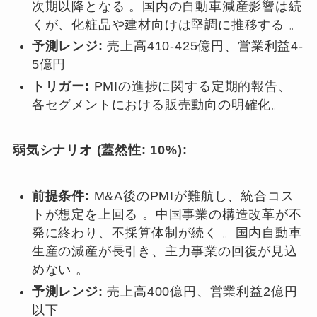
次期以降となる 。国内の自動車減産影響は続
くが、化粧品や建材向けは堅調に推移する 。
予測レンジ:
売上高410-425億円、営業利益4-
5億円
トリガー:
PMIの進捗に関する定期的報告、
各セグメントにおける販売動向の明確化。
弱気シナリオ (蓋然性: 10%):
前提条件:
M&A後のPMIが難航し、統合コス
トが想定を上回る 。中国事業の構造改革が不
発に終わり、不採算体制が続く 。国内自動車
生産の減産が長引き、主力事業の回復が見込
めない 。
予測レンジ:
売上高400億円、営業利益2億円
以下