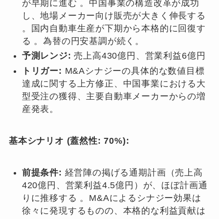
が早期に進む 。中国事業の構造改革が成功
し、地場メーカー向け販売が大きく伸長する
。国内自動車生産が下期から本格的に回復す
る 。為替の円安基調が続く。
予測レンジ:
売上高430億円、営業利益6億円
トリガー:
M&Aシナジーの具体的な数値目標
達成に関する上方修正、中国事業における大
型受注の獲得、主要自動車メーカーからの増
産発表。
基本シナリオ (蓋然性: 70%):
前提条件:
経営陣の掲げる通期計画（売上高
420億円、営業利益4.5億円）が、ほぼ計画通
りに推移する 。M&Aによるシナジー効果は
徐々に発現するものの、本格的な利益貢献は