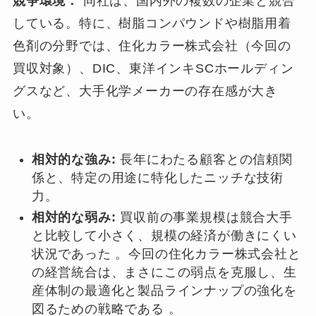
競争環境：
同社は、国内外の複数の企業と競合
している。特に、樹脂コンパウンドや樹脂用着
色剤の分野では、住化カラー株式会社（今回の
買収対象）、DIC、東洋インキSCホールディン
グスなど、大手化学メーカーの存在感が大き
い。
相対的な強み:
長年にわたる顧客との信頼関
係と、特定の用途に特化したニッチな技術
力。
相対的な弱み:
買収前の事業規模は競合大手
と比較して小さく、規模の経済が働きにくい
状況であった 。今回の住化カラー株式会社と
の経営統合は、まさにこの弱点を克服し、生
産体制の最適化と製品ラインナップの強化を
図るための戦略である 。