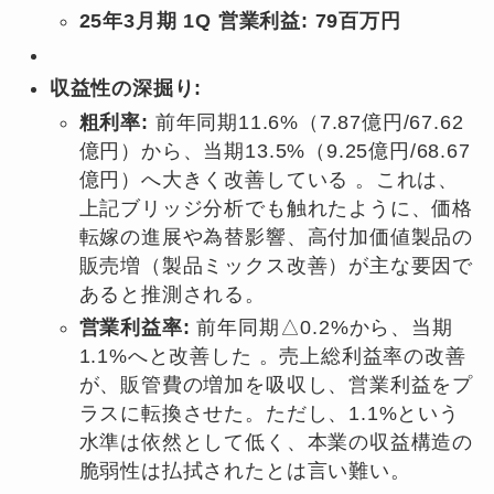
25年3月期 1Q 営業利益: 79百万円
収益性の深掘り:
粗利率:
前年同期11.6%（7.87億円/67.62
億円）から、当期13.5%（9.25億円/68.67
億円）へ大きく改善している 。これは、
上記ブリッジ分析でも触れたように、価格
転嫁の進展や為替影響、高付加価値製品の
販売増（製品ミックス改善）が主な要因で
あると推測される。
営業利益率:
前年同期△0.2%から、当期
1.1%へと改善した 。売上総利益率の改善
が、販管費の増加を吸収し、営業利益をプ
ラスに転換させた。ただし、1.1%という
水準は依然として低く、本業の収益構造の
脆弱性は払拭されたとは言い難い。