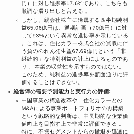
円）に対し進捗率17.6%であり、こちらも
順調な滑り出しと言える 。
しかし、親会社株主に帰属する四半期純利
益65.06億円は、通期計画（70億円）に対
して93%という異常な進捗率を示している
。これは、住化カラー株式会社の買収に伴
う負ののれん発生益67.69億円という「非
継続的」な特別利益の計上によるものであ
り 、本業の収益性を示すものではない。
このため、純利益の進捗率を額面通りに評
価することはできない。
経営陣の需要予測能力と実行力の評価:
中国事業の構造改革や、住化カラーとの
M&Aによる事業ポートフォリオの再構築
という戦略的な判断は、中長期的な企業価
値向上を目指す上で非常に評価できる 。
特に、不振セグメントからの撤退を迅速に