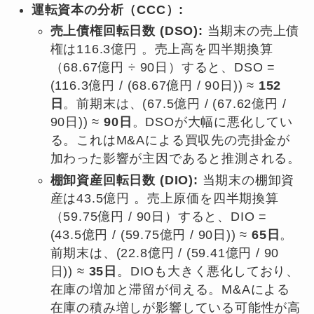
運転資本の分析（CCC）:
売上債権回転日数 (DSO):
当期末の売上債
権は116.3億円 。売上高を四半期換算
（68.67億円 ÷ 90日）すると、DSO =
(116.3億円 / (68.67億円 / 90日)) ≈
152
日
。前期末は、(67.5億円 / (67.62億円 /
90日)) ≈
90日
。DSOが大幅に悪化してい
る。これはM&Aによる買収先の売掛金が
加わった影響が主因であると推測される。
棚卸資産回転日数 (DIO):
当期末の棚卸資
産は43.5億円 。売上原価を四半期換算
（59.75億円 / 90日）すると、DIO =
(43.5億円 / (59.75億円 / 90日)) ≈
65日
。
前期末は、(22.8億円 / (59.41億円 / 90
日)) ≈
35日
。DIOも大きく悪化しており、
在庫の増加と滞留が伺える。M&Aによる
在庫の積み増しが影響している可能性が高