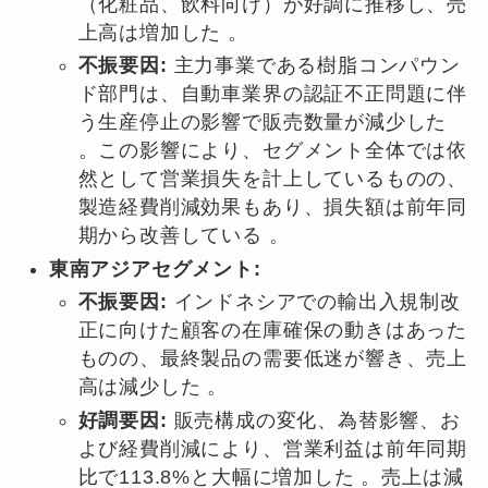
（化粧品、飲料向け）が好調に推移し、売
上高は増加した 。
不振要因:
主力事業である樹脂コンパウン
ド部門は、自動車業界の認証不正問題に伴
う生産停止の影響で販売数量が減少した
。この影響により、セグメント全体では依
然として営業損失を計上しているものの、
製造経費削減効果もあり、損失額は前年同
期から改善している 。
東南アジアセグメント:
不振要因:
インドネシアでの輸出入規制改
正に向けた顧客の在庫確保の動きはあった
ものの、最終製品の需要低迷が響き、売上
高は減少した 。
好調要因:
販売構成の変化、為替影響、お
よび経費削減により、営業利益は前年同期
比で113.8%と大幅に増加した 。売上は減