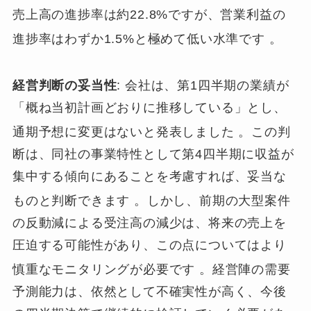
売上高の進捗率は約22.8%ですが、営業利益の
進捗率はわずか1.5%と極めて低い水準です
。
経営判断の妥当性
: 会社は、第1四半期の業績が
「概ね当初計画どおりに推移している」とし、
通期予想に変更はないと発表しました
。この判
断は、同社の事業特性として第4四半期に収益が
集中する傾向にあることを考慮すれば、妥当な
ものと判断できます
。しかし、前期の大型案件
の反動減による受注高の減少は、将来の売上を
圧迫する可能性があり、この点についてはより
慎重なモニタリングが必要です
。経営陣の需要
予測能力は、依然として不確実性が高く、今後