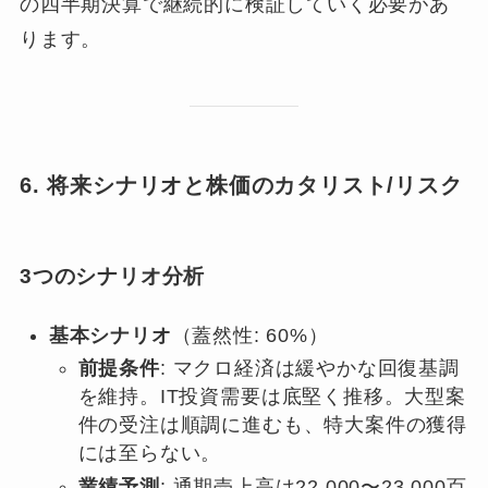
の四半期決算で継続的に検証していく必要があ
ります。
6. 将来シナリオと株価のカタリスト/リスク
3つのシナリオ分析
基本シナリオ
（蓋然性: 60%）
前提条件
: マクロ経済は緩やかな回復基調
を維持。IT投資需要は底堅く推移。大型案
件の受注は順調に進むも、特大案件の獲得
には至らない。
業績予測
: 通期売上高は22,000〜23,000百