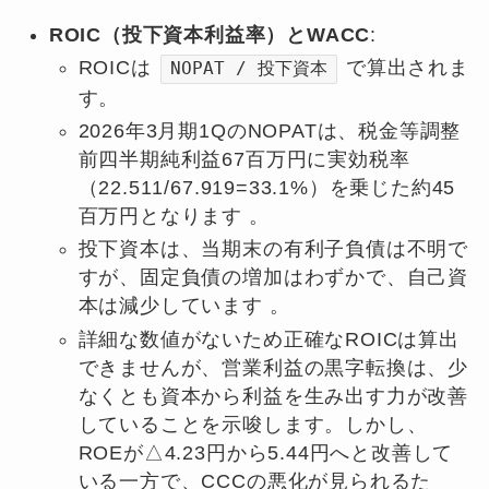
ROIC（投下資本利益率）とWACC
:
ROICは
で算出されま
NOPAT / 投下資本
す。
2026年3月期1QのNOPATは、税金等調整
前四半期純利益67百万円に実効税率
（22.511/67.919=33.1%）を乗じた約45
百万円となります 。
投下資本は、当期末の有利子負債は不明で
すが、固定負債の増加はわずかで、自己資
本は減少しています 。
詳細な数値がないため正確なROICは算出
できませんが、営業利益の黒字転換は、少
なくとも資本から利益を生み出す力が改善
していることを示唆します。しかし、
ROEが△4.23円から5.44円へと改善して
いる一方で、CCCの悪化が見られるた