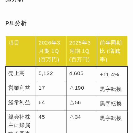
P/L分析
項目
2026年3
2025年3
前年同期
月期 1Q
月期 1Q
比 (増減
(百万円)
(百万円)
率)
売上高
5,132
4,605
+11.4%
営業利益
17
△190
黒字転換
経常利益
64
△56
黒字転換
親会社株
45
△34
黒字転換
主に帰属