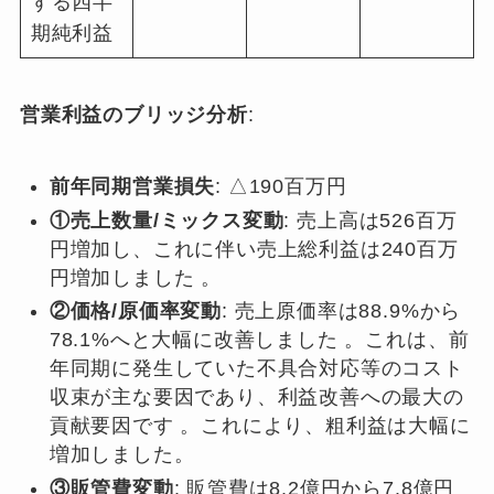
する四半
期純利益
営業利益のブリッジ分析
:
前年同期営業損失
: △190百万円
①売上数量/ミックス変動
: 売上高は526百万
円増加し、これに伴い売上総利益は240百万
円増加しました 。
②価格/原価率変動
: 売上原価率は88.9%から
78.1%へと大幅に改善しました 。これは、前
年同期に発生していた不具合対応等のコスト
収束が主な要因であり、利益改善への最大の
貢献要因です 。これにより、粗利益は大幅に
増加しました。
③販管費変動
: 販管費は8.2億円から7.8億円