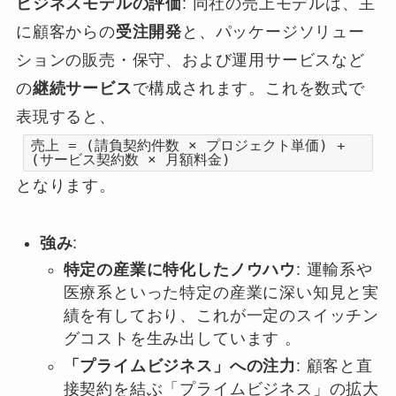
ビジネスモデルの評価
: 同社の売上モデルは、主
に顧客からの
受注開発
と、パッケージソリュー
ションの販売・保守、および運用サービスなど
の
継続サービス
で構成されます。これを数式で
表現すると、
売上 = (請負契約件数 × プロジェクト単価) +
(サービス契約数 × 月額料金)
となります。
強み
:
特定の産業に特化したノウハウ
: 運輸系や
医療系といった特定の産業に深い知見と実
績を有しており、これが一定のスイッチン
グコストを生み出しています 。
「プライムビジネス」への注力
: 顧客と直
接契約を結ぶ「プライムビジネス」の拡大