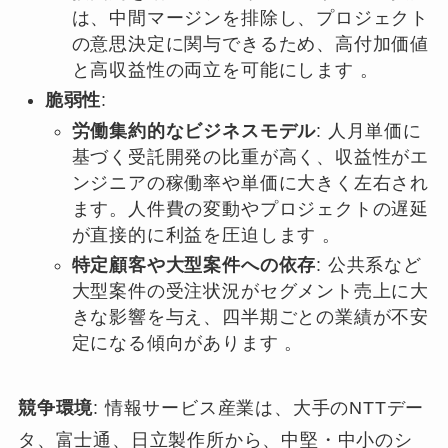
は、中間マージンを排除し、プロジェクト
の意思決定に関与できるため、高付加価値
と高収益性の両立を可能にします 。
脆弱性
:
労働集約的なビジネスモデル
: 人月単価に
基づく受託開発の比重が高く、収益性がエ
ンジニアの稼働率や単価に大きく左右され
ます。人件費の変動やプロジェクトの遅延
が直接的に利益を圧迫します 。
特定顧客や大型案件への依存
: 公共系など
大型案件の受注状況がセグメント売上に大
きな影響を与え、四半期ごとの業績が不安
定になる傾向があります 。
競争環境
: 情報サービス産業は、大手のNTTデー
タ、富士通、日立製作所から、中堅・中小のシ