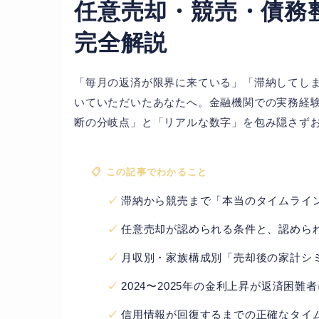
任意売却・競売・債務
完全解説
「毎月の返済が限界に来ている」「滞納してし
いていただいたあなたへ。金融機関での実務経験
断の分岐点」と「リアルな数字」を包み隠さず
📋 この記事でわかること
滞納から競売まで「本当のタイムライ
任意売却が認められる条件と、認めら
月収別・家族構成別「売却後の家計シ
2024〜2025年の金利上昇が返済困
信用情報が回復するまでの正確なタイ