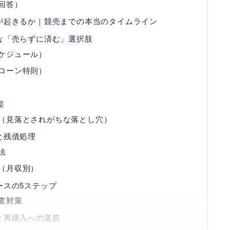
回答）
が起きるか｜競売までの本当のタイムライン
な「売らずに済む」選択肢
ケジュール）
ローン特則）
差
（見落とされがちな落とし穴）
と残債処理
法
（月収別）
ースの5ステップ
査対策
と再購入への道筋