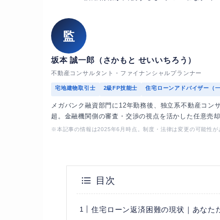
監
坂本 誠一郎（さかもと せいいちろう）
不動産コンサルタント・ファイナンシャルプランナー
宅地建物取引士
2級FP技能士
住宅ローンアドバイザー（
メガバンク融資部門に12年勤務後、独立系不動産コン
超。金融機関側の審査・交渉の視点を活かした任意売
※本記事の情報は2025年6月時点。制度・法律は変更の可能性
目次
住宅ローン返済困難の現状｜あなた