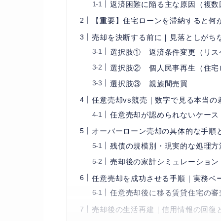
返済困難に陥る主な原因（複数
【重要】住宅ローンを滞納すると何
売却を決断する前に｜見落としがち
選択肢① 返済条件変更（リス
選択肢② 個人民事再生（住宅
選択肢③ 親族間売買
任意売却vs競売｜数字で見る本当の
任意売却が認められないケース
オーバーローン売却の具体的な手順
残債の規模別・現実的な処理方
売却後の家計シミュレーション
任意売却を成功させる手順｜実務ベ
任意売却後に移る賃貸住宅の審
売却後の生活再建｜信用情報の回復