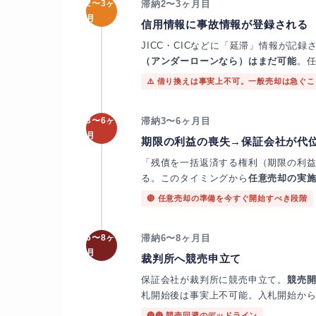
2〜3ヶ
滞納2〜3ヶ月目
月
信用情報に事故情報が登録される
JICC・CICなどに「延滞」情報が記
（アンダーローンなら）はまだ可能
。
⚠️ 借り換えは事実上不可。一般売却は急ぐこ
3〜6ヶ
滞納3〜6ヶ月目
月
期限の利益の喪失→保証会社が代
「残債を一括返済する権利（期限の利
る。このタイミングから
任意売却の実
🔴 任意売却の準備を今すぐ開始すべき段階
6〜8ヶ
滞納6〜8ヶ月目
月
裁判所へ競売申立て
保証会社が裁判所に競売申立て。
競売
札開始後は事実上不可能。入札開始から
🔴🔴 競売回避のデッドライン