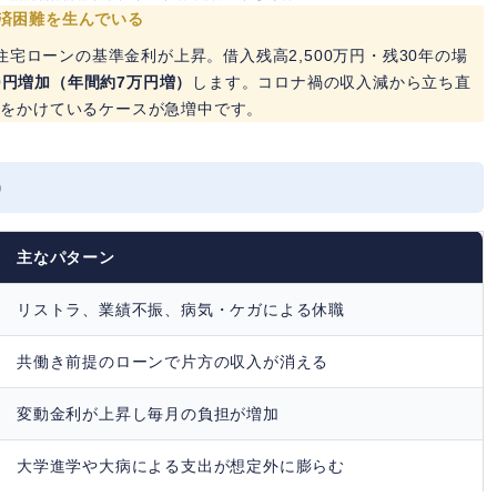
返済困難を生んでいる
住宅ローンの基準金利が上昇。借入残高2,500万円・残30年の場
00円増加（年間約7万円増）
します。コロナ禍の収入減から立ち直
力をかけているケースが急増中です。
）
主なパターン
リストラ、業績不振、病気・ケガによる休職
共働き前提のローンで片方の収入が消える
変動金利が上昇し毎月の負担が増加
大学進学や大病による支出が想定外に膨らむ