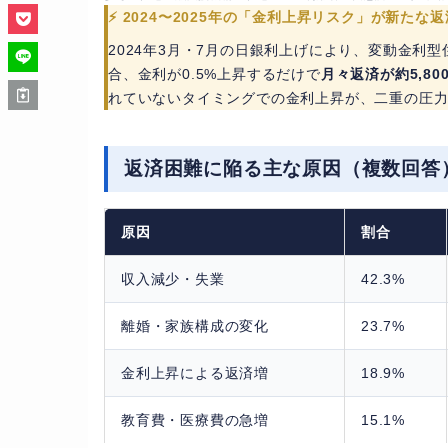
⚡ 2024〜2025年の「金利上昇リスク」が新たな
2024年3月・7月の日銀利上げにより、変動金利型
合、金利が0.5%上昇するだけで
月々返済が約5,8
れていないタイミングでの金利上昇が、二重の圧
返済困難に陥る主な原因（複数回答
原因
割合
収入減少・失業
42.3%
離婚・家族構成の変化
23.7%
金利上昇による返済増
18.9%
教育費・医療費の急増
15.1%