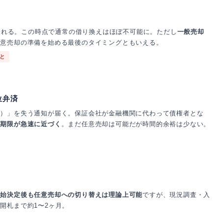
録される。この時点で通常の借り換えはほぼ不可能に。ただし
一般売却
任意売却の準備を始める最後のタイミングともいえる。
と
位弁済
益）」を失う通知が届く。保証会社が金融機関に代わって債権者とな
施期限が急速に近づく
。まだ任意売却は可能だが時間的余裕は少ない。
開始決定後も任意売却への切り替えは理論上可能
ですが、現況調査・入
開札まで約1〜2ヶ月。