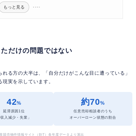
もっと見る
なただけの問題ではない
られる方の大半は、「自分だけがこんな目に遭っている」
る現実を示しています。
42
約70
%
%
延滞原因1位
任意売却相談者のうち
「収入減少・失業」
オーバーローン状態の割合
産競売物件情報サイト（BIT）各年度データより算出