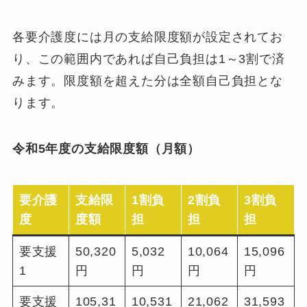
各要介護度には月の支給限度額が設定されてお
り、この範囲内であれば自己負担は1～3割で済
みます。限度額を超えた分は全額自己負担とな
ります。
令和5年度の支給限度額（月額）
要介護
支給限
1割負
2割負
3割負
度
度額
担
担
担
要支援
50,320
5,032
10,064
15,096
1
円
円
円
円
要支援
105,31
10,531
21,062
31,593