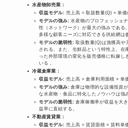
水産物卸売業：
収益モデル:
売上高 = 取扱数量(Q) × 単価(
モデルの強み:
水産物のプロフェッショナ
性（ネットワーク）が最大の強みである
多様な顧客ニーズに対応できる供給網は
モデルの脆弱性:
取扱数量(Q)は漁獲高や
される。また、生鮮品という特性上、在
った外部環境の変化を販売価格に転嫁し
いる 。
冷蔵倉庫業：
収益モデル:
売上高 = 倉庫利用面積 × 単
モデルの強み:
倉庫は物理的な設備投資が
な水産物・食品に特化したノウハウは強
モデルの脆弱性:
倉庫稼働率が収益を大き
益率に直結する。
不動産賃貸業：
収益モデル:
売上高 = 賃貸面積 × 賃料単