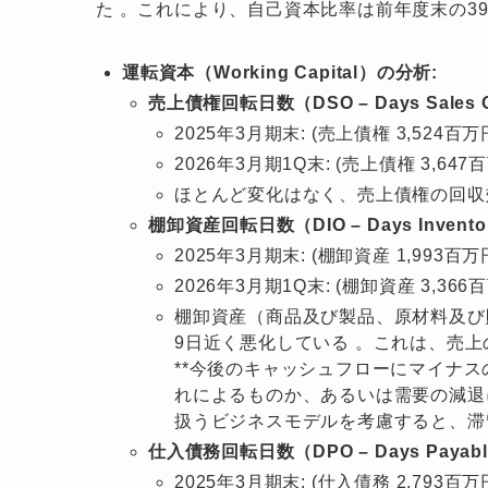
た
。これにより、自己資本比率は前年度末の39.
運転資本（Working Capital）の分析:
売上債権回転日数（DSO – Days Sales Ou
2025年3月期末: (売上債権 3,524百万円 
2026年3月期1Q末: (売上債権 3,647百万
ほとんど変化はなく、売上債権の回収
棚卸資産回転日数（DIO – Days Inventory
2025年3月期末: (棚卸資産 1,993百万円 
2026年3月期1Q末: (棚卸資産 3,366百万
棚卸資産（商品及び製品、原材料及び
9日近く悪化している 。これは、売
**今後のキャッシュフローにマイナス
れによるものか、あるいは需要の減退
扱うビジネスモデルを考慮すると、滞
仕入債務回転日数（DPO – Days Payable 
2025年3月期末: (仕入債務 2,793百万円 