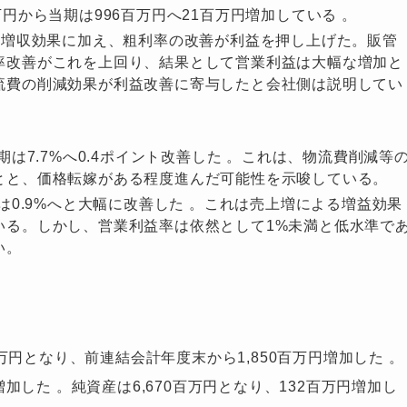
円から当期は996百万円へ21百万円増加している 。
増収効果に加え、粗利率の改善が利益を押し上げた。販管
率改善がこれを上回り、結果として営業利益は大幅な増加と
流費の削減効果が利益改善に寄与したと会社側は説明してい
期は7.7%へ0.4ポイント改善した 。これは、物流費削減等
とと、価格転嫁がある程度進んだ可能性を示唆している。
は0.9%へと大幅に改善した 。これは売上増による増益効果
いる。しかし、営業利益率は依然として1%未満と低水準で
い。
3百万円となり、前連結会計年度末から1,850百万円増加した
。
円増加した
。純資産は6,670百万円となり、132百万円増加し