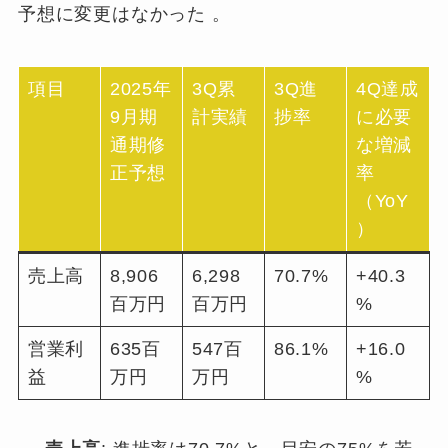
予想に変更はなかった
。
項目
2025年
3Q累
3Q進
4Q達成
9月期
計実績
捗率
に必要
通期修
な増減
正予想
率
（YoY
）
売上高
8,906
6,298
70.7%
+40.3
百万円
百万円
%
営業利
635百
547百
86.1%
+16.0
益
万円
万円
%