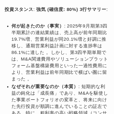
投資スタンス
:
強気 (確信度: 80%)
3行サマリー
:
何が起きたのか（事実）
: 2025年9月期第3四
半期累計の連結業績は、売上高が前年同期比
19.7%増、営業利益が同20.1%増と好調に推
移し、通期営業利益計画に対する進捗率は
86.1%に達した 。しかし、第3四半期単期で
は、M&A関連費用やソリューションプラット
フォーム基盤構築費用といった一過性費用に
より、営業利益は前年同期比で横ばい圏に留
まった 。
なぜそれが重要なのか（本質）
: 短期的な利
益の鈍化は「成長痛」であり、M&Aを駆使し
た事業ポートフォリオの変革と、将来に向け
た先行投資が順調に進んでいることの証左で
ある。特に、粗利率の高い戦略領域（コンサ