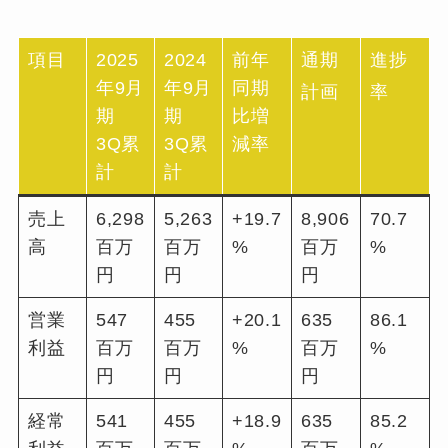
項目
2025
2024
前年
通期
進捗
年9月
年9月
同期
計画
率
期
期
比増
3Q累
3Q累
減率
計
計
売上
6,298
5,263
+19.7
8,906
70.7
高
百万
百万
%
百万
%
円
円
円
営業
547
455
+20.1
635
86.1
利益
百万
百万
%
百万
%
円
円
円
経常
541
455
+18.9
635
85.2