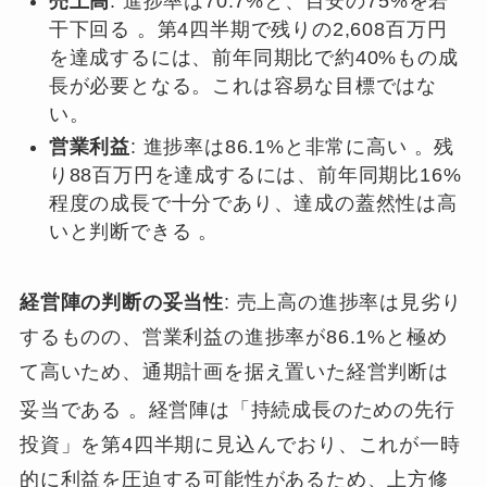
売上高
: 進捗率は70.7%と、目安の75%を若
干下回る 。第4四半期で残りの2,608百万円
を達成するには、前年同期比で約40%もの成
長が必要となる。これは容易な目標ではな
い。
営業利益
: 進捗率は86.1%と非常に高い 。残
り88百万円を達成するには、前年同期比16%
程度の成長で十分であり、達成の蓋然性は高
いと判断できる 。
経営陣の判断の妥当性
: 売上高の進捗率は見劣り
するものの、営業利益の進捗率が86.1%と極め
て高いため、通期計画を据え置いた経営判断は
妥当である
。経営陣は「持続成長のための先行
投資」を第4四半期に見込んでおり、これが一時
的に利益を圧迫する可能性があるため、上方修