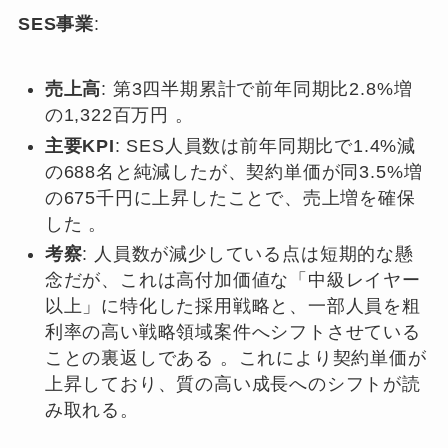
SES事業
:
売上高
: 第3四半期累計で前年同期比2.8%増
の1,322百万円 。
主要KPI
: SES人員数は前年同期比で1.4%減
の688名と純減したが、契約単価が同3.5%増
の675千円に上昇したことで、売上増を確保
した 。
考察
: 人員数が減少している点は短期的な懸
念だが、これは高付加価値な「中級レイヤー
以上」に特化した採用戦略と、一部人員を粗
利率の高い戦略領域案件へシフトさせている
ことの裏返しである 。これにより契約単価が
上昇しており、質の高い成長へのシフトが読
み取れる。