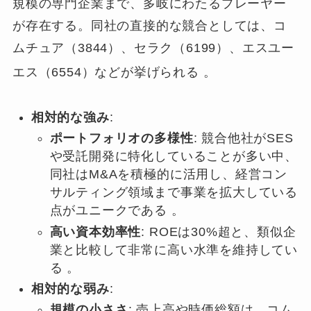
規模の専門企業まで、多岐にわたるプレーヤー
が存在する。同社の直接的な競合としては、コ
ムチュア（3844）、セラク（6199）、エスユー
エス（6554）などが挙げられる
。
相対的な強み
:
ポートフォリオの多様性
: 競合他社がSES
や受託開発に特化していることが多い中、
同社はM&Aを積極的に活用し、経営コン
サルティング領域まで事業を拡大している
点がユニークである 。
高い資本効率性
: ROEは30%超と、類似企
業と比較して非常に高い水準を維持してい
る 。
相対的な弱み
:
規模の小ささ
: 売上高や時価総額は、コム