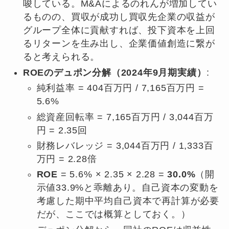
唆している。M&Aによるのれんが増加してい
るものの、買収が成功し買収先企業の収益が
グループ全体に貢献すれば、投下資本を上回
るリターンを生み出し、企業価値創造に繋が
ると考えられる。
ROEのデュポン分解（2024年9月期実績）
:
純利益率 = 404百万円 / 7,165百万円 =
5.6%
総資産回転率 = 7,165百万円 / 3,044百万
円 = 2.35回
財務レバレッジ = 3,044百万円 / 1,333百
万円 = 2.28倍
ROE
= 5.6% × 2.35 × 2.28 =
30.0%
（開
示値33.9%と乖離あり。自己資本の変動を
考慮した期中平均自己資本で再計算が必要
だが、ここでは概算としておく。）