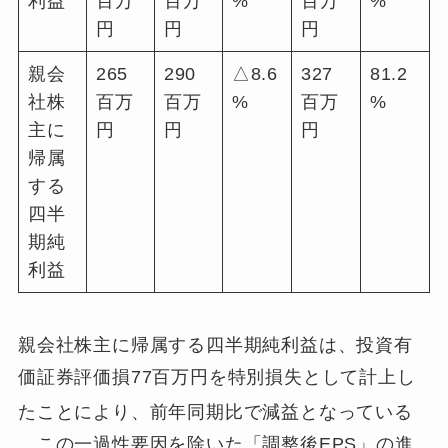
利益
百万
百万
%
百万
%
円
円
円
親会
265
290
△8.6
327
81.2
社株
百万
百万
%
百万
%
主に
円
円
円
帰属
する
四半
期純
利益
親会社株主に帰属する四半期純利益は、投資有
価証券評価損77百万円を特別損失として計上し
たことにより、前年同期比で減益となっている
。この一過性要因を除いた「調整後EPS」の進