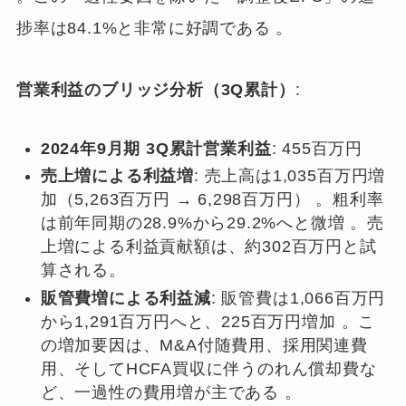
捗率は84.1%と非常に好調である
。
営業利益のブリッジ分析（3Q累計）
:
2024年9月期 3Q累計営業利益
: 455百万円
売上増による利益増
: 売上高は1,035百万円増
加（5,263百万円 → 6,298百万円） 。粗利率
は前年同期の28.9%から29.2%へと微増 。売
上増による利益貢献額は、約302百万円と試
算される。
販管費増による利益減
: 販管費は1,066百万円
から1,291百万円へと、225百万円増加 。こ
の増加要因は、M&A付随費用、採用関連費
用、そしてHCFA買収に伴うのれん償却費な
ど、一過性の費用増が主である 。