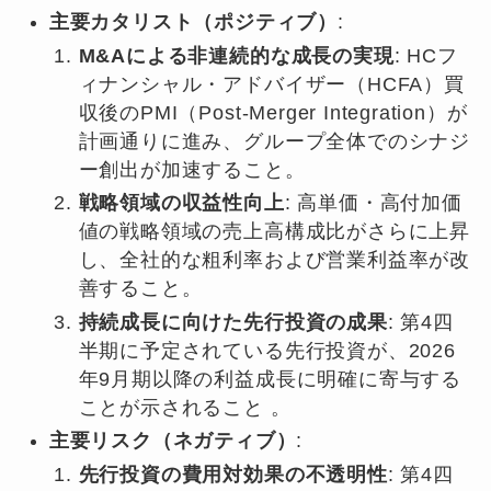
主要カタリスト（ポジティブ）
:
M&Aによる非連続的な成長の実現
: HCフ
ィナンシャル・アドバイザー（HCFA）買
収後のPMI（Post-Merger Integration）が
計画通りに進み、グループ全体でのシナジ
ー創出が加速すること。
戦略領域の収益性向上
: 高単価・高付加価
値の戦略領域の売上高構成比がさらに上昇
し、全社的な粗利率および営業利益率が改
善すること。
持続成長に向けた先行投資の成果
: 第4四
半期に予定されている先行投資が、2026
年9月期以降の利益成長に明確に寄与する
ことが示されること 。
主要リスク（ネガティブ）
:
先行投資の費用対効果の不透明性
: 第4四