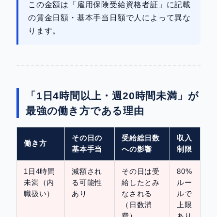
この金額は「雇用保険受給資格者証」に記載
の賃金日額・基本手当日額で人によって異な
ります。
「1日4時間以上・週20時間未満」が
最強の働き方である理由
その日の
受給総日数
収入
働き方
基本手当
への影響
制限
1日4時間
減額され
その日は受
80%
未満（内
る可能性
給したとみ
ルー
職扱い）
あり
なされる
ルで
（日数消
上限
費）
あり