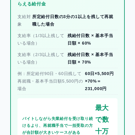
らえる給付金
支給対
所定給付日数の3分の1以上を残して再就
象
職した場合
支給率（1/3以上残して
残給付日数 × 基本手当
いる場合）
日額 × 60%
支給率（2/3以上残して
残給付日数 × 基本手当
いる場合）
日額 × 70%
例：所定給付90日・60日残して
60日×5,500円
再就職・基本手当日額5,500円の
×70%＝
場合
231,000円
最大
で数
バイトしながら失業給付を受け取り続
けるより、再就職手当で一括受取の方
十万
が合計額が大きいケースがある