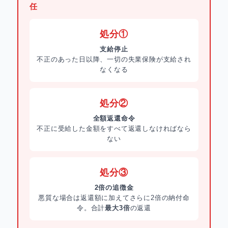
任
処分①
支給停止
不正のあった日以降、一切の失業保険が支給され
なくなる
処分②
全額返還命令
不正に受給した金額をすべて返還しなければなら
ない
処分③
2倍の追徴金
悪質な場合は返還額に加えてさらに2倍の納付命
令。合計
最大3倍
の返還