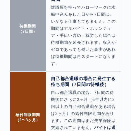
離職票を持ってハローワークに求
職申込みをした日から7日間は、
いかなる仕事もできません。この
待機期間
期間はアルバイト・ボランティ
（7日間）
ア・手伝い含め、就労した場合は
待機期間が延長されます。収入が
ゼロであっても働いた事実があれ
ば待機期間は再スタートになりま
す。
自己都合退職の場合に発生する
待ち期間（7日間の待機後）
自己都合退職の場合、7日間の待
機後にさらに2ヶ月（5年以内に2
回以上の自己都合退職がある場合
は3ヶ月）の給付制限期間があり
給付制限期間
（2〜3ヶ月）
ます。この期間はまだ失業保険は
支給されていません。
バイトは週