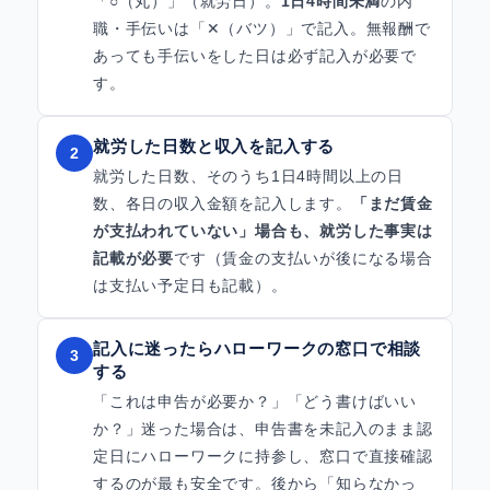
「○（丸）」（就労日）。
1日4時間未満
の内
職・手伝いは「✕（バツ）」で記入。無報酬で
あっても手伝いをした日は必ず記入が必要で
す。
就労した日数と収入を記入する
2
就労した日数、そのうち1日4時間以上の日
数、各日の収入金額を記入します。
「まだ賃金
が支払われていない」場合も、就労した事実は
記載が必要
です（賃金の支払いが後になる場合
は支払い予定日も記載）。
記入に迷ったらハローワークの窓口で相談
3
する
「これは申告が必要か？」「どう書けばいい
か？」迷った場合は、申告書を未記入のまま認
定日にハローワークに持参し、窓口で直接確認
するのが最も安全です。後から「知らなかっ