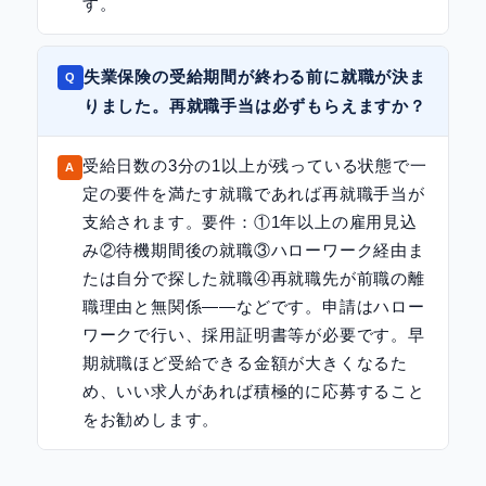
す。
失業保険の受給期間が終わる前に就職が決ま
りました。再就職手当は必ずもらえますか？
受給日数の3分の1以上が残っている状態で一
定の要件を満たす就職であれば再就職手当が
支給されます。要件：①1年以上の雇用見込
み②待機期間後の就職③ハローワーク経由ま
たは自分で探した就職④再就職先が前職の離
職理由と無関係——などです。申請はハロー
ワークで行い、採用証明書等が必要です。早
期就職ほど受給できる金額が大きくなるた
め、いい求人があれば積極的に応募すること
をお勧めします。