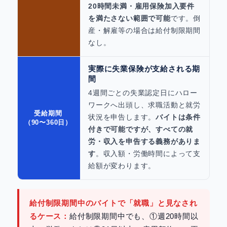
20時間未満・雇用保険加入要件
を満たさない範囲で可能
です。倒
産・解雇等の場合は給付制限期間
なし。
実際に失業保険が支給される期
間
4週間ごとの失業認定日にハロー
ワークへ出頭し、求職活動と就労
受給期間
状況を申告します。
バイトは条件
（90〜360日）
付きで可能ですが、すべての就
労・収入を申告する義務がありま
す
。収入額・労働時間によって支
給額が変わります。
給付制限期間中のバイトで「就職」と見なされ
るケース：
給付制限期間中でも、①週20時間以