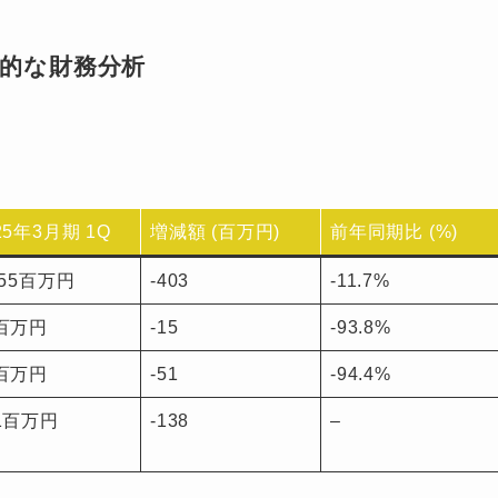
底的な財務分析
25年3月期 1Q
増減額 (百万円)
前年同期比 (%)
455百万円
-403
-11.7%
6百万円
-15
-93.8%
4百万円
-51
-94.4%
1百万円
-138
–