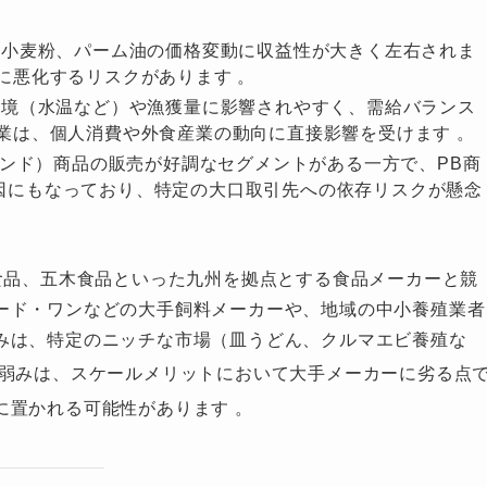
小麦粉、パーム油の価格変動に収益性が大きく左右されま
に悪化するリスクがあります 。
境（水温など）や漁獲量に影響されやすく、需給バランス
業は、個人消費や外食産業の動向に直接影響を受けます 。
ンド）商品の販売が好調なセグメントがある一方で、PB商
因にもなっており、特定の大口取引先への依存リスクが懸念
食品、五木食品といった九州を拠点とする食品メーカーと競
ード・ワンなどの大手飼料メーカーや、地域の中小養殖業者
みは、特定のニッチな市場（皿うどん、クルマエビ養殖な
弱みは、スケールメリットにおいて大手メーカーに劣る点
に置かれる可能性があります
。