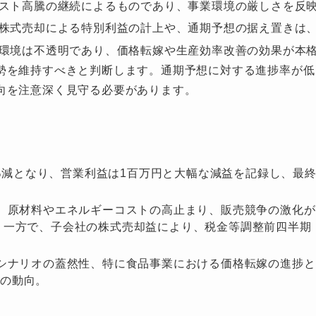
スト高騰の継続によるものであり、事業環境の厳しさを反
株式売却による特別利益の計上や、通期予想の据え置きは
環境は不透明であり、価格転嫁や生産効率改善の効果が本
勢を維持すべきと判断します。通期予想に対する進捗率が低
向を注意深く見守る必要があります。
7%減となり、営業利益は1百万円と大幅な減益を記録し、最
、原材料やエネルギーコストの高止まり、販売競争の激化が
。一方で、子会社の株式売却益により、税金等調整前四半期
シナリオの蓋然性、特に食品事業における価格転嫁の進捗と
格の動向。