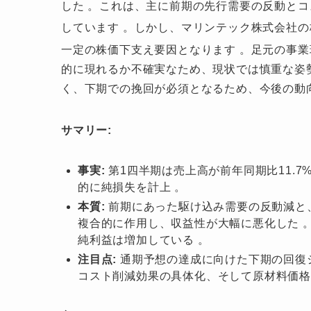
した
。これは、主に前期の先行需要の反動とコ
しています
。しかし、マリンテック株式会社の
一定の株価下支え要因となります
。足元の事業
的に現れるか不確実なため、現状では慎重な姿
く、下期での挽回が必須となるため、今後の動
サマリー:
事実:
第1四半期は売上高が前年同期比11.
的に純損失を計上 。
本質:
前期にあった駆け込み需要の反動減と
複合的に作用し、収益性が大幅に悪化した 
純利益は増加している 。
注目点:
通期予想の達成に向けた下期の回復
コスト削減効果の具体化、そして原材料価