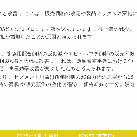
.0%と改善 。これは、販売価格の改定や製品ミックスの変化
.03%とほぼゼロにまで落ち込んでいます 。売上高の減少に
負担が増加したことが原因と考えられます。
少 。養魚用配合飼料の反動減やエビ・ハマチ飼料の販売不振
4.8%増と大幅に改善 。これは、魚類養殖事業における沖
改定、生産効率改善が奏功したためと考えられます。
まり 、セグメント利益は前年同期の50百万円の黒字から13
格の高騰 や販売競争の激化 が響き、価格転嫁が十分に浸透
。
2025年3月期 通期
増減額 (百万円)