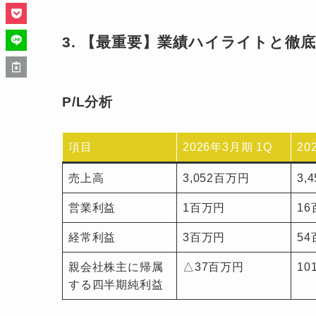
3. 【最重要】業績ハイライトと徹
P/L分析
項目
2026年3月期 1Q
20
売上高
3,052百万円
3,
営業利益
1百万円
1
経常利益
3百万円
5
親会社株主に帰属
△37百万円
10
する四半期純利益