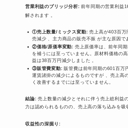
営業利益のブリッジ分析:
前年同期の営業利益1
解されます
。
①売上数量/ミックス変動:
売上高が403百万
売減少 、主力商品の販売不振 が主な原因
②価格/原価率変動:
売上原価率は、前年同期の
を補うには至っていません。原材料価格の高
益は38百万円減少しました 。
③販管費変動:
販管費は前年同期の601百万
運賃諸掛の減少によるものですが 、売上高
く改善するまでには至っていません。
結論:
売上数量の減少とそれに伴う売上総利益
力は認められるものの、売上高の落ち込みを吸
収益性の深掘り: