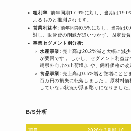
粗利率:
前年同期17.9%に対し、当期は19
よるものと推測されます。
営業利益率:
前年同期0.5%に対し、当期は0
対し、販管費の削減が追いつかず、固定費
事業セグメント別分析:
水産事業:
売上高は20.2%減と大幅に減
が要因です 。しかし、セグメント利益は4
縄県外向けの出荷増加 や、飼料価格の
食品事業:
売上高は0.5%増と微増にとど
百万円の損失に転落しました 。原材料価
していない状況が浮き彫りになりました
B/S分析
項目
2026年3月期 1Q