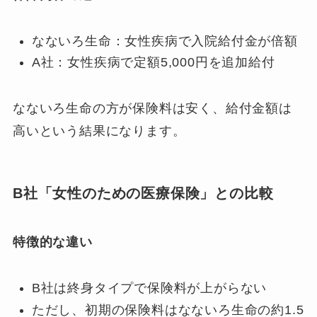
なないろ生命：女性疾病で入院給付金が倍額
A社：女性疾病で定額5,000円を追加給付
なないろ生命の方が保険料は安く、給付金額は
高いという結果になります。
B社「女性のための医療保険」との比較
特徴的な違い
B社は終身タイプで保険料が上がらない
ただし、初期の保険料はなないろ生命の約1.5