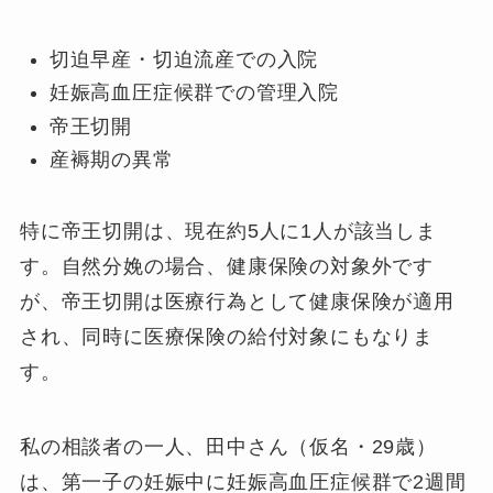
切迫早産・切迫流産での入院
妊娠高血圧症候群での管理入院
帝王切開
産褥期の異常
特に帝王切開は、現在約5人に1人が該当しま
す。自然分娩の場合、健康保険の対象外です
が、帝王切開は医療行為として健康保険が適用
され、同時に医療保険の給付対象にもなりま
す。
私の相談者の一人、田中さん（仮名・29歳）
は、第一子の妊娠中に妊娠高血圧症候群で2週間