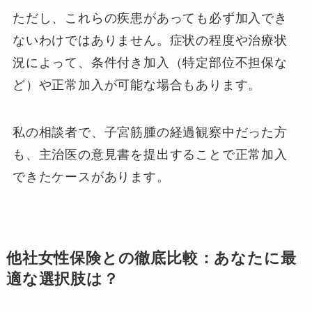
ただし、これらの疾患があっても必ず加入でき
ないわけではありません。症状の程度や治療状
況によって、条件付き加入（特定部位不担保な
ど）や正常加入が可能な場合もあります。
私の相談者で、子宮筋腫の経過観察中だった方
も、主治医の意見書を提出することで正常加入
できたケースがあります。
他社女性保険との徹底比較：あなたに最
適な選択肢は？