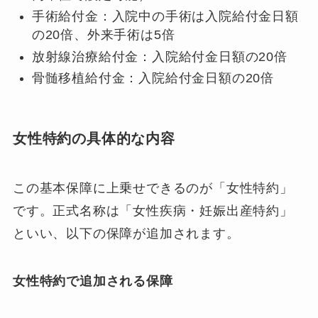
手術給付金：入院中の手術は入院給付金日額
の20倍、外来手術は5倍
放射線治療給付金：入院給付金日額の20倍
骨髄移植給付金：入院給付金日額の20倍
女性特約の具体的な内容
この基本保障に上乗せできるのが「女性特約」
です。正式名称は「女性疾病・妊娠出産特約」
といい、以下の保障が追加されます。
女性特約で追加される保障