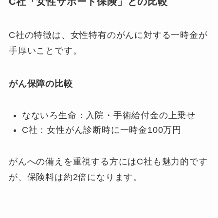
C社「女性サポート保険」との比較
C社の特徴は、女性特有のがんに対する一時金が
手厚いことです。
がん保障の比較
なないろ生命：入院・手術給付金の上乗せ
C社：女性がん診断時に一時金100万円
がんへの備えを重視する方にはC社も魅力的です
が、保険料は約2倍になります。