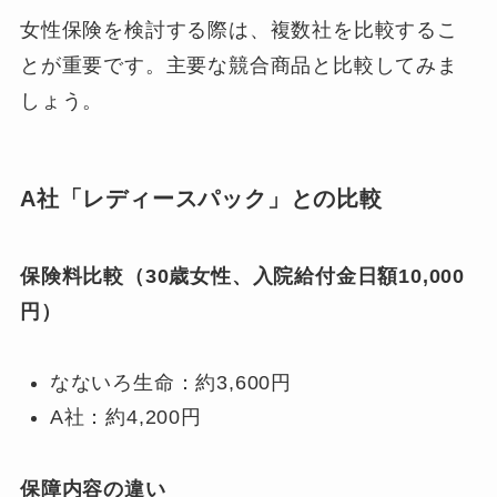
女性保険を検討する際は、複数社を比較するこ
とが重要です。主要な競合商品と比較してみま
しょう。
A社「レディースパック」との比較
保険料比較（30歳女性、入院給付金日額10,000
円）
なないろ生命：約3,600円
A社：約4,200円
保障内容の違い