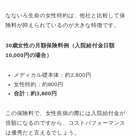
なないろ生命の女性特約は、他社と比較して保
険料が抑えられているのが大きな特徴です。
30歳女性の月額保険料例（入院給付金日額
10,000円の場合）
メディカル礎本体：約2,800円
女性特約：約800円
合計：約3,600円
この保険料で、女性疾病の際には入院給付金が
倍額になるのですから、コストパフォーマンス
は優秀だと言えるでしょう。