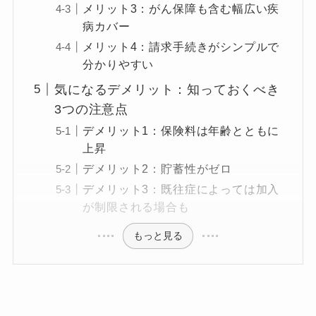
メリット3：がん保障も含む幅広い疾
病カバー
メリット4：請求手続きがシンプルで
分かりやすい
気になるデメリット：知っておくべき
3つの注意点
デメリット1：保険料は年齢とともに
上昇
デメリット2：貯蓄性がゼロ
デメリット3：既往症によっては加入
が制限される場合も
もっと見る