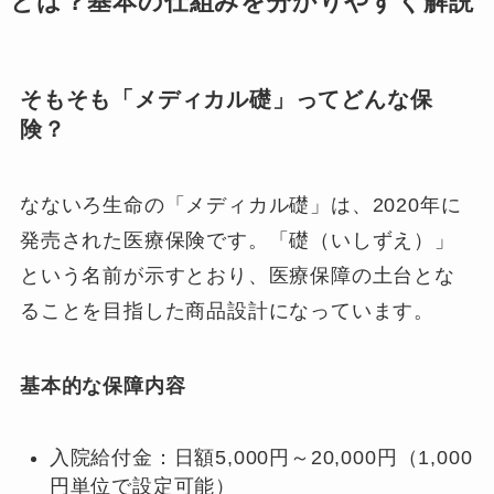
とは？基本の仕組みを分かりやすく解説
そもそも「メディカル礎」ってどんな保
険？
なないろ生命の「メディカル礎」は、2020年に
発売された医療保険です。「礎（いしずえ）」
という名前が示すとおり、医療保障の土台とな
ることを目指した商品設計になっています。
基本的な保障内容
入院給付金：日額5,000円～20,000円（1,000
円単位で設定可能）